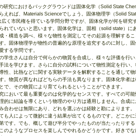
研究におけるバックグラウンドは固体化学（Solid State Chemi
れば、Materials Scienceでしょう。固体物理学（Solid Stat
cs）は広く市民権を得ている学問分野ですが、固体化学が何を研究
れていないと思います。固体化学は、固相（solid state）
成・構造を調べ、様々な物性を測定してその起源を理解するこ
す。固体物理学が物性の普遍的な原理を追究するのに対し、固
愛する学問です。
学生さんは自分で何らかの物質を合成し、様々な評価を行い
手法を学びます。さらに自分の試料について物性測定を行い、
導性、比熱などに関する実験データを解釈することを通して物
す。物質が異なればどちらの手法も異なります。固体化学者は
とで、その物質により育てられるということができます。
において最も重要なのは化学的なセンスです。すべての可能
理的に結論を導くという物理のやり方は通用しません。合成に
み合わせは無限にあり、どれを選ぶかは経験と勘によります。
ても人によって微妙に違う結果が出てくるものです。どこかに
第です。でも、概して遊び半分でやったものが当たったりする
このようなプロセスを楽しんでやれるかどうかです。好きでな