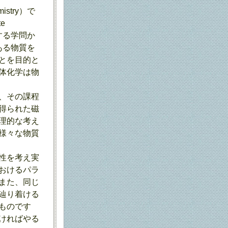
stry）で
e
する学問か
にある物質を
とを目的と
体化学は物
、その課程
得られた磁
理的な考え
様々な物質
性を考え実
おけるパラ
また、同じ
辿り着ける
ものです
ければやる