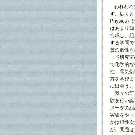
われわれの
す。広くとらえ
Physi
はあまり知ら
合成し、組
する学問で
質の個性を
当研究室の
で化学的な
性、電気伝
方を学びま
に出会うこ
我々の研究
験を行い論
メータの組
実験をやっ
かは根性次
が。問題は