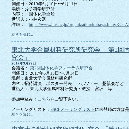
開催日：2019年6月10日〜6月11日
場所：分子科学研究所
内容： 固体化学全般
世話人：小林玄器
詳細：
https://www.ims.ac.jp/organization/kobayashi_g/KO
続きを読む...
東北大学金属材料研究所研究会 「第2回
究会」
2017年3月29日
会議名：
第2回固体化学フォーラム研究会
開催日： 2017年6月13日〜6月14日
場所：東北大学金属材料研究所
内容：招待講演、ポスター発表、ラボツアー、懇親会など
世話人： 東北大学金属材料研究所・教授 宮坂 等
参加申込み：
こちら
をご覧下さい。
メーリングリスト：
SSCFメーリングリスト
に未登録の方は是
続きを読む...