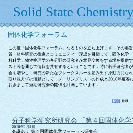
Solid State Chemistr
固体化学フォーラム
この度「固体化学フォーラム」なるものを立ち上げます．その趣旨
質・材料研究の推進とコミュニティー形成を目指して，固体化学，
料科学，物性物理学の各分野の研究者が意見交換をする場を提供す
スト等を通じて情報を共有するということです．特に若手研究者が
会を増やし，研究の新たなブレークスルーを産み出す原動力になれ
2016年度
取り敢えずの活動として，メーリングリストの作成と
おきまして短期研究会の開催を計画しています．
分子科学研究所研究会 「第４回固体化
2019年1月8日
会議名： 第４回固体化学フォーラム研究会